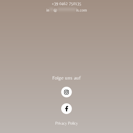
+39 0462 750135
in
**
@
*********
is.com
Folge uns auf
I
n
s
t
F
a
a
g
c
r
e
Privacy Policy
a
b
m
o