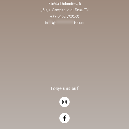
Strèda Dolomites, 6
38031 Campitello di Fassa TN
+39 0462 750135
in
**
@
*********
is.com
Folge uns auf
I
n
s
t
F
a
a
g
c