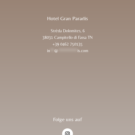
Hotel Gran Paradis
Strèda Dolomites, 6
38031 Campitello di Fassa TN
+39 0462 750135
in
**
@
*********
is.com
Folge uns auf
I