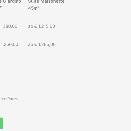
e Giardino
Suite Maisonette
²
45m²
 1.180,00
ab € 1.215,00
 1.250,00
ab € 1.285,00
elax-Raum.