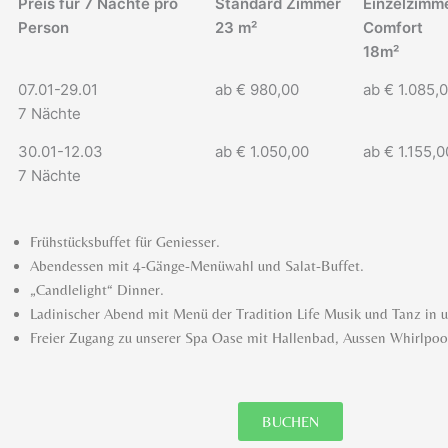
Preis für 7 Nächte pro
Standard Zimmer
Einzelzimm
Person
23 m²
Comfort
18m²
07.01-29.01
ab € 980,00
ab € 1.085,
7 Nächte
30.01-12.03
ab € 1.050,00
ab € 1.155,0
7 Nächte
Frühstücksbuffet für Geniesser.
Abendessen mit 4-Gänge-Menüwahl und Salat-Buffet.
„Candlelight“ Dinner.
Ladinischer Abend mit Menü der Tradition Life Musik und Tanz in 
Freier Zugang zu unserer Spa Oase mit Hallenbad, Aussen Whirlpo
BUCHEN