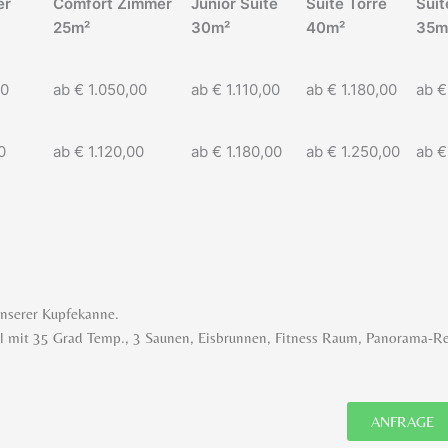
er
Comfort Zimmer
Junior Suite
Suite Torre
Suit
25m²
30m²
40m²
35m
00
ab € 1.050,00
ab € 1.110,00
ab € 1.180,00
ab €
0
ab € 1.120,00
ab € 1.180,00
ab € 1.250,00
ab €
unserer Kupfekanne.
ol mit 35 Grad Temp., 3 Saunen, Eisbrunnen, Fitness Raum, Panorama-R
ANFRAGE