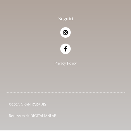
Seguici
I
n
s
t
F
a
a
g
c
r
e
Privacy Policy
a
b
m
o
o
k
-
f
©2023 GRAN PARADIS
Realizzato da
DIGITALIANLAB