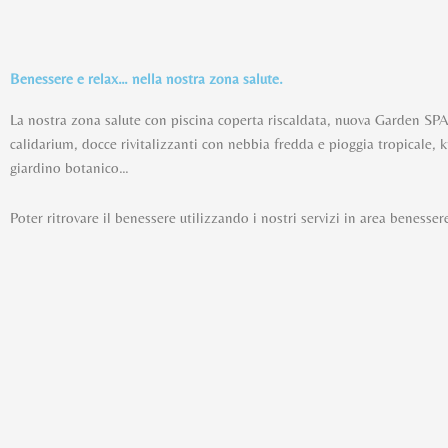
Vai
al
contenuto
Benessere e relax… nella nostra zona salute.
La nostra zona salute con piscina coperta riscaldata, nuova Garden SP
calidarium, docce rivitalizzanti con nebbia fredda e pioggia tropicale,
giardino botanico…
Poter ritrovare il benessere utilizzando i nostri servizi in area benesser