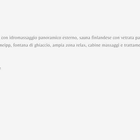
A con idromassaggio panoramico esterno, sauna finlandese con vetrata p
 kneipp, fontana di ghiaccio, ampia zona relax, cabine massaggi e trattam
e