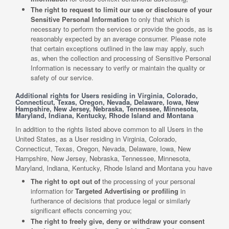
The right to request to limit our use or disclosure of your
Sensitive Personal Information
to only that which is
necessary to perform the services or provide the goods, as is
reasonably expected by an average consumer. Please note
that certain exceptions outlined in the law may apply, such
as, when the collection and processing of Sensitive Personal
Information is necessary to verify or maintain the quality or
safety of our service.
Additional rights for Users residing in Virginia, Colorado,
Connecticut, Texas, Oregon, Nevada, Delaware, Iowa, New
Hampshire, New Jersey, Nebraska, Tennessee, Minnesota,
Maryland, Indiana, Kentucky, Rhode Island and Montana
In addition to the rights listed above common to all Users in the
United States, as a User residing in Virginia, Colorado,
Connecticut, Texas, Oregon, Nevada, Delaware, Iowa, New
Hampshire, New Jersey, Nebraska, Tennessee, Minnesota,
Maryland, Indiana, Kentucky, Rhode Island and Montana you have
The right to opt out of
the processing of your personal
information for
Targeted Advertising or profiling
in
furtherance of decisions that produce legal or similarly
significant effects concerning you;
The right to freely give, deny or withdraw your consent