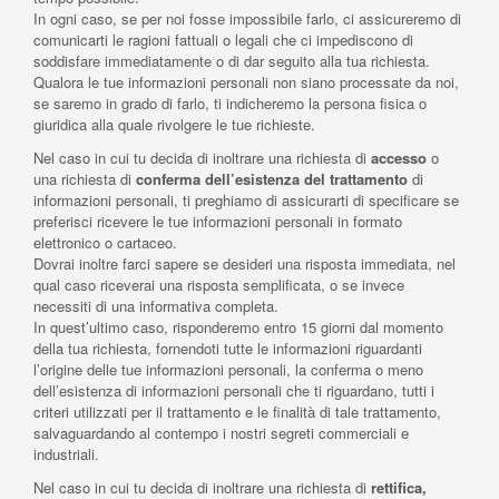
In ogni caso, se per noi fosse impossibile farlo, ci assicureremo di
comunicarti le ragioni fattuali o legali che ci impediscono di
soddisfare immediatamente o di dar seguito alla tua richiesta.
Qualora le tue informazioni personali non siano processate da noi,
se saremo in grado di farlo, ti indicheremo la persona fisica o
giuridica alla quale rivolgere le tue richieste.
Nel caso in cui tu decida di inoltrare una richiesta di
accesso
o
una richiesta di
conferma dell’esistenza del trattamento
di
informazioni personali, ti preghiamo di assicurarti di specificare se
preferisci ricevere le tue informazioni personali in formato
elettronico o cartaceo.
Dovrai inoltre farci sapere se desideri una risposta immediata, nel
qual caso riceverai una risposta semplificata, o se invece
necessiti di una informativa completa.
In quest’ultimo caso, risponderemo entro 15 giorni dal momento
della tua richiesta, fornendoti tutte le informazioni riguardanti
l’origine delle tue informazioni personali, la conferma o meno
dell’esistenza di informazioni personali che ti riguardano, tutti i
criteri utilizzati per il trattamento e le finalità di tale trattamento,
salvaguardando al contempo i nostri segreti commerciali e
industriali.
Nel caso in cui tu decida di inoltrare una richiesta di
rettifica,