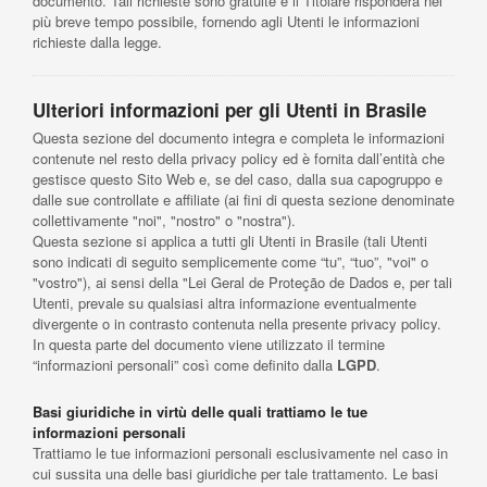
documento. Tali richieste sono gratuite e il Titolare risponderà nel
più breve tempo possibile, fornendo agli Utenti le informazioni
richieste dalla legge.
Ulteriori informazioni per gli Utenti in Brasile
Questa sezione del documento integra e completa le informazioni
contenute nel resto della privacy policy ed è fornita dall’entità che
gestisce questo Sito Web e, se del caso, dalla sua capogruppo e
dalle sue controllate e affiliate (ai fini di questa sezione denominate
collettivamente "noi", "nostro" o "nostra").
Questa sezione si applica a tutti gli Utenti in Brasile (tali Utenti
sono indicati di seguito semplicemente come “tu”, “tuo”, "voi" o
"vostro"), ai sensi della "Lei Geral de Proteção de Dados e, per tali
Utenti, prevale su qualsiasi altra informazione eventualmente
divergente o in contrasto contenuta nella presente privacy policy.
In questa parte del documento viene utilizzato il termine
“informazioni personali” così come definito dalla
LGPD
.
Basi giuridiche in virtù delle quali trattiamo le tue
informazioni personali
Trattiamo le tue informazioni personali esclusivamente nel caso in
cui sussita una delle basi giuridiche per tale trattamento. Le basi